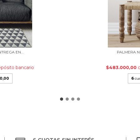
TREGA EN...
PALMERA NE
epósito bancario
$483.000,00
00,00
6
cuo