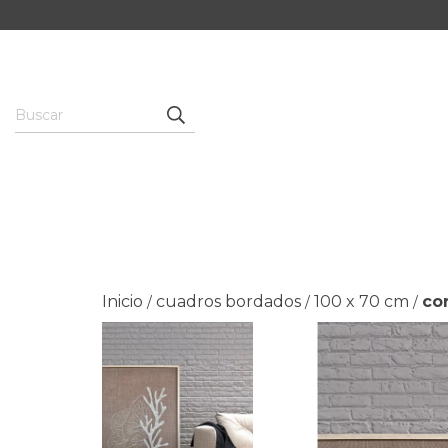
Inicio
cuadros bordados
100 x 70 cm
co
/
/
/