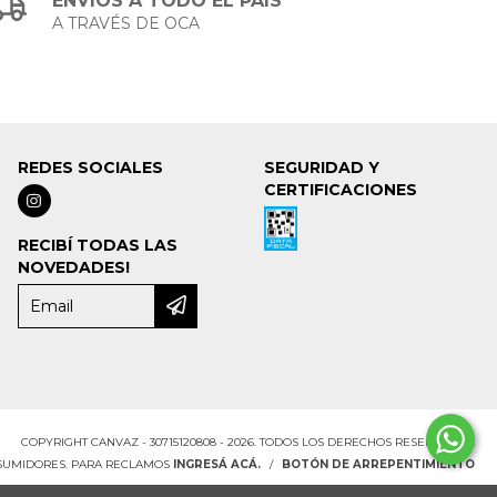
ENVÍOS A TODO EL PAÍS
A TRAVÉS DE OCA
REDES SOCIALES
SEGURIDAD Y
CERTIFICACIONES
RECIBÍ TODAS LAS
NOVEDADES!
COPYRIGHT CANVAZ - 30715120808 - 2026. TODOS LOS DERECHOS RESERVADOS.
NSUMIDORES. PARA RECLAMOS
INGRESÁ ACÁ.
/
BOTÓN DE ARREPENTIMIENTO