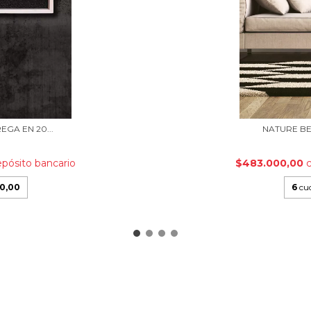
GA EN 20...
NATURE BEI
epósito bancario
$483.000,00
00,00
6
cuo